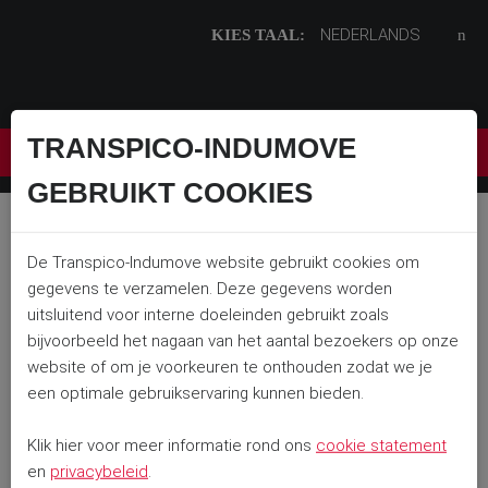
Ga
NEDERLANDS
KIES TAAL:
direct
naar
de
inhoud
.
TRANSPICO-INDUMOVE
VACATURES
GEBRUIKT COOKIES
Home
Materiaal
Mobiele kranen
Kraanwagen 80Tm
De Transpico-Indumove website gebruikt cookies om
KRAANWAGEN 80TM
gegevens te verzamelen. Deze gegevens worden
uitsluitend voor interne doeleinden gebruikt zoals
KRAANWAGEN
bijvoorbeeld het nagaan van het aantal bezoekers op onze
80TM
website of om je voorkeuren te onthouden zodat we je
een optimale gebruikservaring kunnen bieden.
Capaciteit:
80 Tm
Klik hier voor meer informatie rond ons
cookie statement
Werkhoogte:
20 m
en
privacybeleid
.
Aandrijving:
Diesel